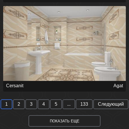
Cersanit
Agat
1
2
3
4
5
...
133
Следующий
ПОКАЗАТЬ ЕЩЕ