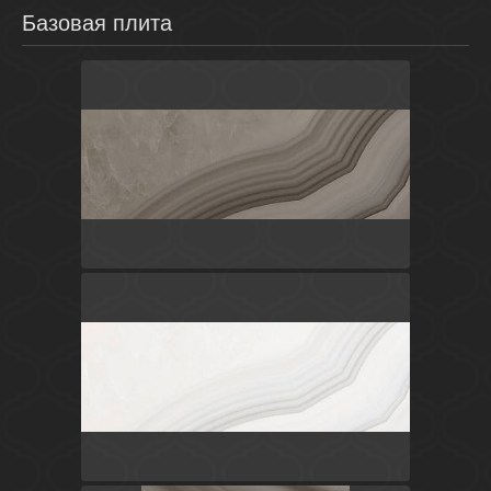
Базовая плита
Коричневый
Россия
Агат
Laparet
Белый
Россия
Агат
Laparet