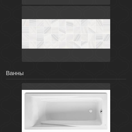
Laparet
Белый
Россия
Агат
Laparet
Ванны
Белый
Испания
Hall
Roca