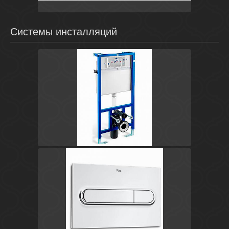
Системы инсталляций
Белый
Испания
In-Wall
Roca
Хром
Испания
Pro WC
Roca