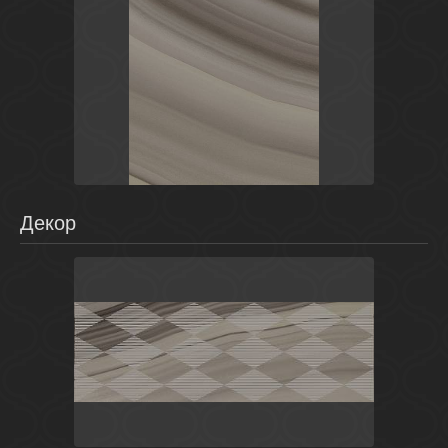
Коричневый
Россия
Агат
Laparet
Декор
Коричневый
Россия
Агат
Laparet