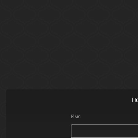
По
Имя