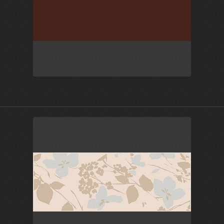
Коричневый
Россия
Вилланелла
Kerama Marazzi
Бежевый
Россия
Вилланелла
Kerama Marazzi