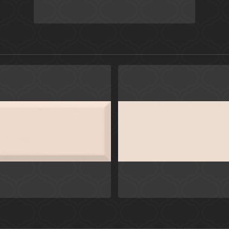
Бежевый
Росси
евый
Вилланелла
Россия
Kerama Mar
Вилланелла
Kerama Marazzi