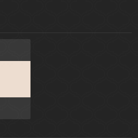
я
azzi