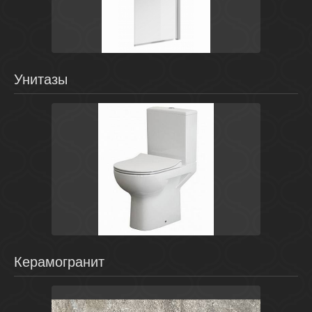
Польша
Easy
Cersanit
Унитазы
Белый
Беларусь
Street Fusion
Cersanit
Керамогранит