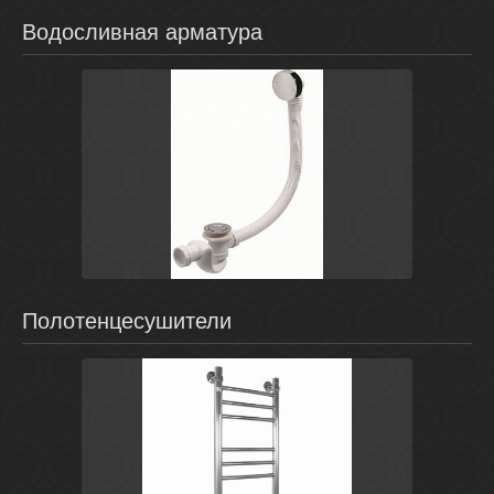
Водосливная арматура
Белый
Польша
Комплектующие для ванн
Cersanit
Полотенцесушители
Хром
Россия