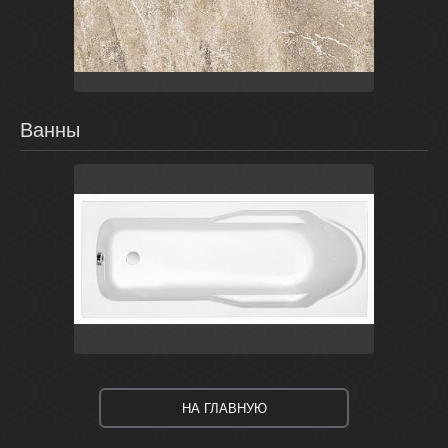
Бежевый
Россия
Титан
LB-CERAMICS
Ванны
Белый
Россия
Santana
Cersanit
НА ГЛАВНУЮ