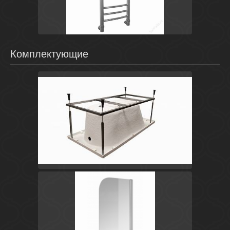
Prestige
Energy
Комплектующие
Сталь
Польша
Santana
Cersanit
Сталь