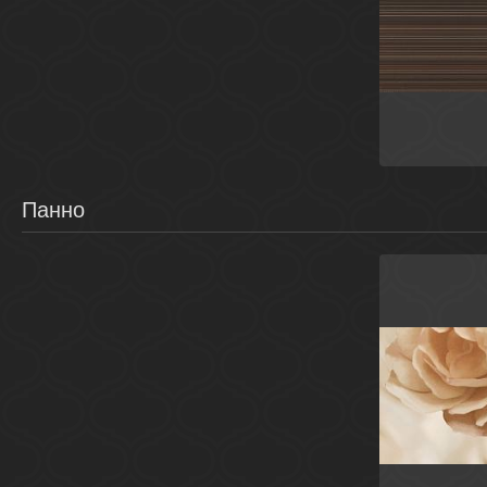
Кор
Панно
Беж