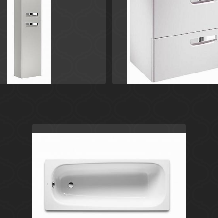
ый
Белый
Испания
Испа
The Gap
The Gap
Roca
Roca
Белый
Испания
Continental
Roca