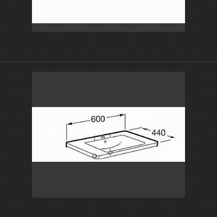
Белый
Испания
The Gap
Roca