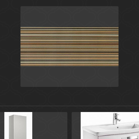
Коричневый
Россия
КераДим плитка 20x50
Ceradim