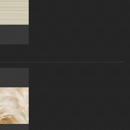
я
 20x50
я