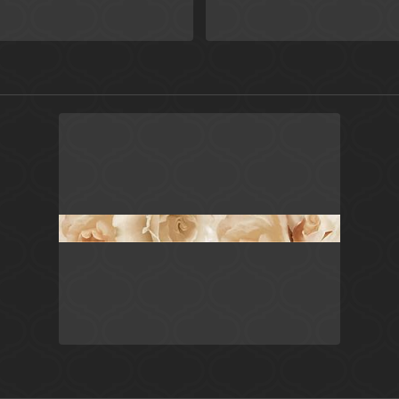
Бежевый
Россия
Розарио
Ceradim