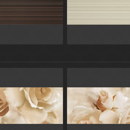
ичневый
Бежевый
Россия
Росси
КераДим плитка 20x50
КераДим плитка
Ceradim
Ceradim
евый
Бежевый
Россия
Росси
Розарио
Розарио
Ceradim
Ceradim