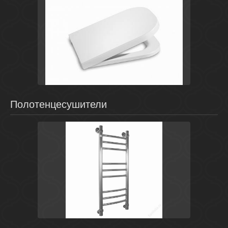
Белый
Испания
The Gap
Roca
Полотенцесушители
Хром
Россия
Prestige
Energy