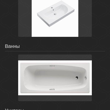
Белый
Россия
Buongiorno
Kerama Marazzi
Ванны
Белый
Испания
Sureste
Roca