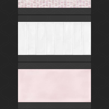
Россия
Pudra
Cersanit
Белый
Россия
Pudra
Cersanit
Розовый
Россия
Pudra
Cersanit