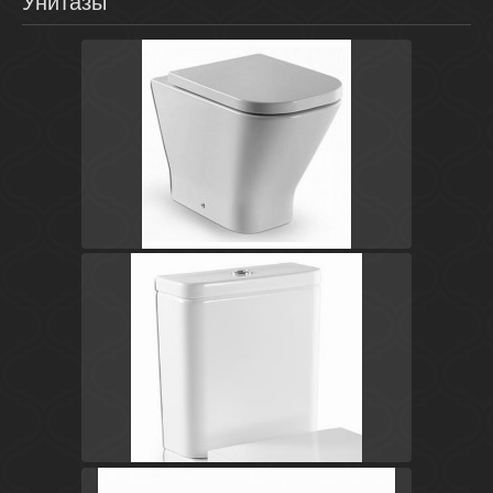
Унитазы
Белый
Испания
The Gap
Roca
Белый
Испания
The Gap
Roca