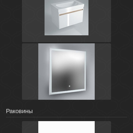
Белый
Россия
Buongiorno
Kerama Marazzi
Россия
Canaletto
Kerama Marazzi
Раковины