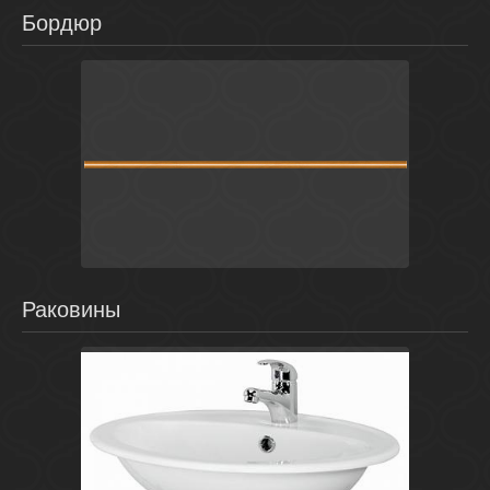
Бордюр
Желтый
Россия
Гермес
Нефрит
Раковины
Белый
Польша
Calla
Cersanit