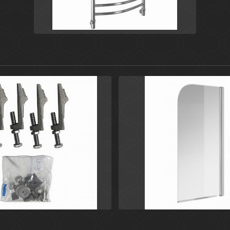
ный
Испания
Сталь
Комплектующие для
Поль
)
Easy
Roca
Cersanit