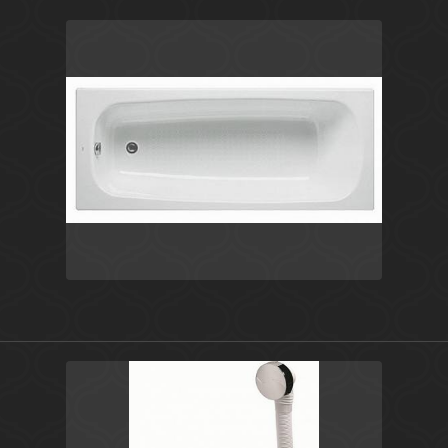
Белый
Испания
Continental
Roca