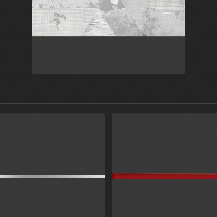
Серый
Россия
Fjord
Cersanit
ебряный
Россия
Красный
Универсальные элементы
Росси
Laparet
Universal Glass
Cersanit