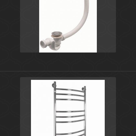
Белый
Польша
Комплектующие для ванн
Cersanit
Хром
Россия
Prestige
Energy