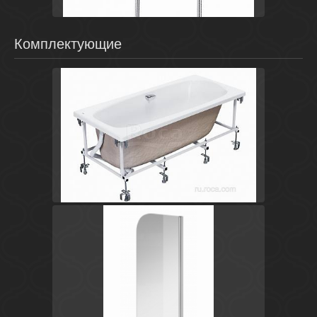
Комплектующие
Испания
Sureste
Roca
Сталь
Польша
Easy
Cersanit