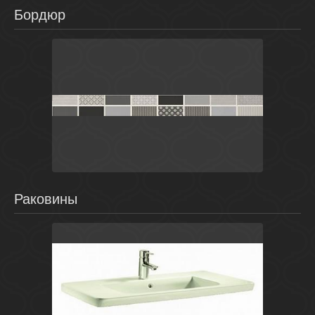
Бордюр
Серебряный
Россия
Fiori Grigio
LB-CERAMICS
Раковины
Белый
Испания
The Gap
Roca