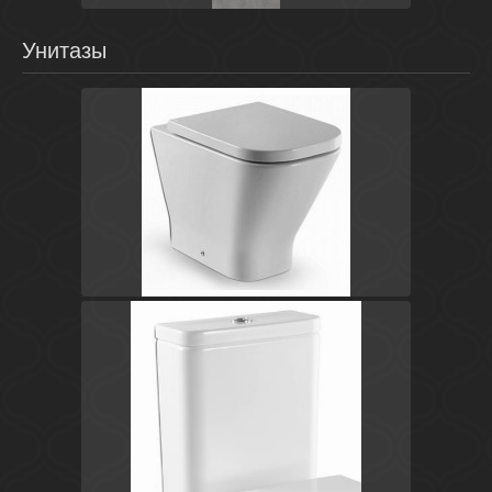
Унитазы
Белый
Испания
The Gap
Roca
Белый
Испания
The Gap
Roca