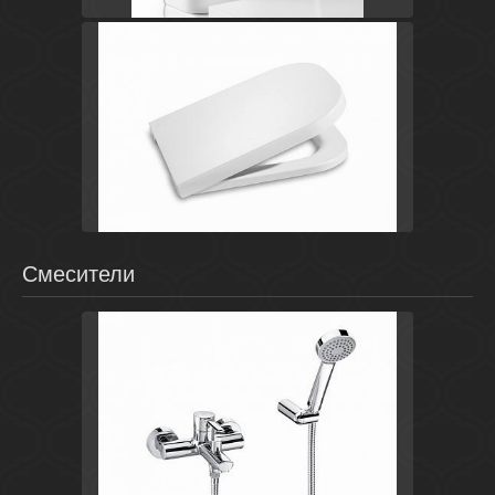
Белый
Испания
The Gap
Roca
Смесители
Испания
Targa
Roca