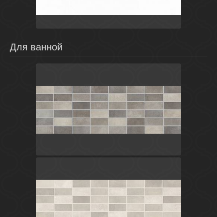
Для ванной
Серый
Россия
Fiori Grigio
LB-CERAMICS