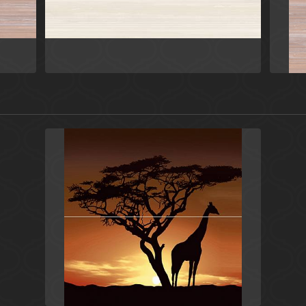
Универсальные элементы
Ceramica Classic
нты
Коричневый
Россия
Africa
Ceramica Classic