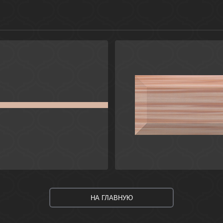
евый
Коричневый
Россия
Росси
Дамаск
Универсальные
Ceramica Classic
Ceramica Cl
НА ГЛАВНУЮ