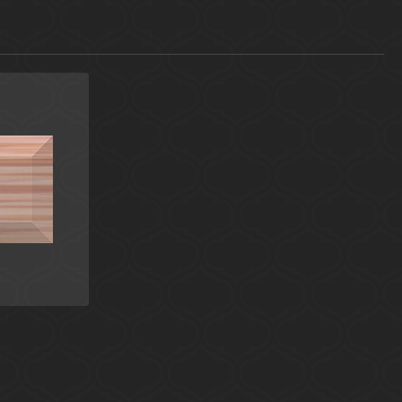
я
 элементы
assic