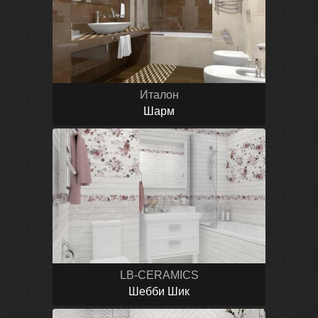
Италон
Шарм
LB-CERAMICS
Шебби Шик