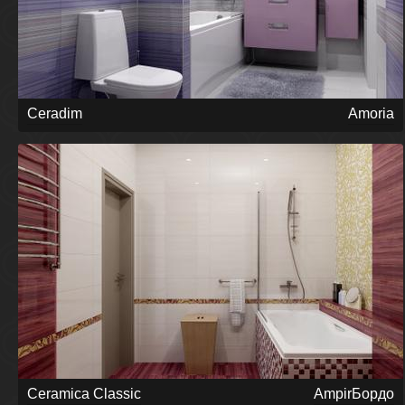
Ceradim
Amoria
Ceramica Classic
AmpirБордо