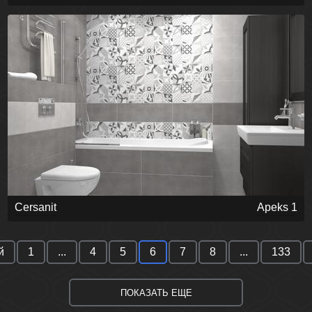
Cersanit
Apeks 1
й
1
...
4
5
6
7
8
...
133
ПОКАЗАТЬ ЕЩЕ