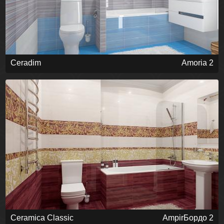
Ceradim
Amoria 2
Ceramica Classic
AmpirБордо 2