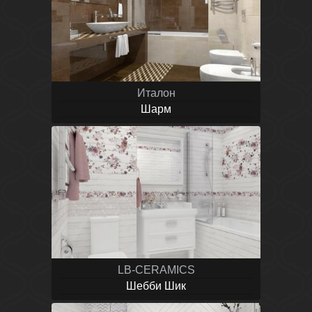
Италон
Шарм
LB-CERAMICS
Шебби Шик