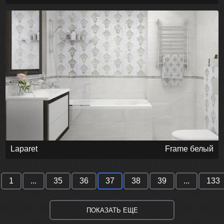
Laparet
Frame белый
1
...
35
36
37
38
39
...
133
ПОКАЗАТЬ ЕЩЕ