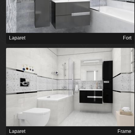
Laparet
Fort
Laparet
Frame