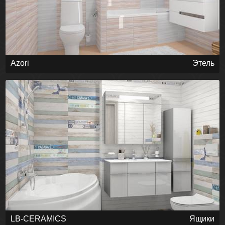
Azori
Этель
LB-CERAMICS
Ящики